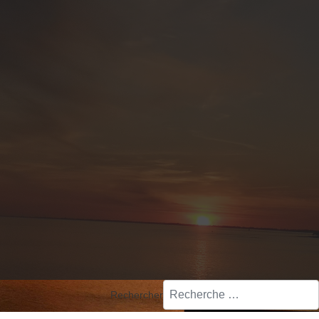
alo et APN
Rechercher