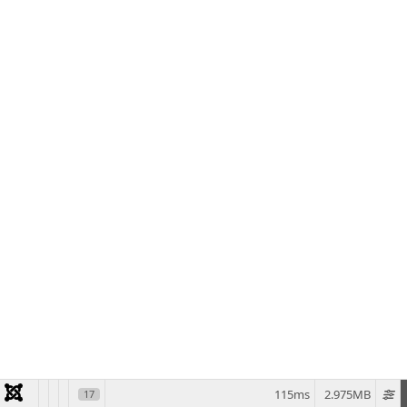
115ms
2.975MB
17