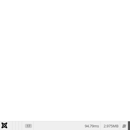
94.79ms
2.975MB
17